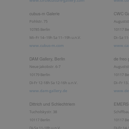
www.circleculture-gallery.com
www.col
cubus-m Galerie
CWC Gal
Pohlstr. 75
Augustst
10785 Berlin
10117 Be
Mi–Fr 14–19h Sa 11–19h u.n.V.
Di–Sa 11
www.cubus-m.com
www.ca
DAM Gallery, Berlin
de freo 
Neue Jakobstr. 6-7
Augustst
10179 Berlin
10117 Be
Di-Fr 12-18h Sa 12-16h u.n.V.
Di–Fr 13
www.dam-gallery.de
www.def
Dittrich und Schlechtriem
EMERSON
Tucholskystr. 38
Schiffb
10117 Berlin
10117 Be
Di-Sa 11-18h u.n.V.
Di-Fr 14-