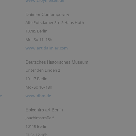
www.croynielsen.de
Daimler Contemporary
Alte Potsdamer Str. 5 Haus Huth
10785 Berlin
Mo–So 11–18h
www.art.daimler.com
Deutsches Historisches Museum
Unter den Linden 2
10117 Berlin
Mo–So 10–18h
e
www.dhm.de
Epicentro art Berlin
Joachimstraße 5
10119 Berlin
Di-Sa 12-18h