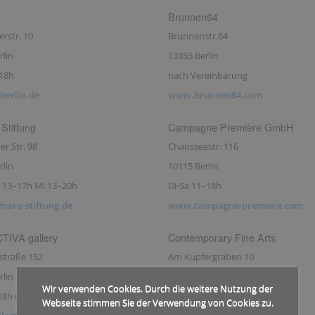
Brunnen64
rstr. 10
Brunnenstr.64
rlin
13355 Berlin
-18h
nach Vereinbarung
erlin.de
www.brunnen64.com
Stiftung
Campagne Première GmbH
r Str. 98
Chausseestr. 116
rlin
10115 Berlin
 13–17h Mi 13–20h
Di-Sa 11–18h
aro-stiftung.de
www.campagne-premiere.com
IVA gallery
Contemporary Fine Arts
straße 152
Am Kupfergraben 10
rlin
10117 Berlin
Wir verwenden Cookies. Durch die weitere Nutzung der
18h u.n.V.
Di–Fr 11–18h
Webseite stimmen Sie der Verwendung von Cookies zu.