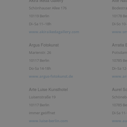
Akira Ikeda Gallery
Alte Nat
Schönhauser Allee 176
Bodestra
10119 Berlin
10178 Be
Di–Sa 11–18h
Di-So 10
www.akiraikedagallery.com
www.sm
Argus Fotokunst
Arratia 
Marienstr. 26
Potsdame
10117 Berlin
10785 Be
Do-Sa 14-18h
Di–Sa 12
www.argus-fotokunst.de
www.arr
Arte Luise Kunsthotel
Aurel Sc
Luisenstraße 19
Schönebe
10117 Berlin
10785 Be
immer geöffnet
Di-Sa 11-
www.luise-berlin.com
www.aur