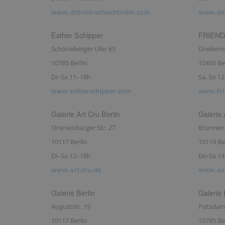
www.dittrich-schlechtriem.com
www.eme
Esther Schipper
FRIEND
Schöneberger Ufer 65
Griebeno
10785 Berlin
10435 Be
Di–Sa 11–18h
Sa, So 12
www.estherschipper.com
www.fri
Galerie Art Cru Berlin
Galerie 
Oranienburger Str. 27
Brunnens
10117 Berlin
10119 Be
Di–Sa 12–18h
Do-Sa 14
www.art-cru.de
www.axe
Galerie Berlin
Galerie 
Auguststr. 19
Potsdame
10117 Berlin
10785 Be