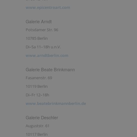
www.epicentroart.com
Galerie Arndt
Potsdamer Str. 96
10785 Berlin
Di–Sa 11–18h u.n.V.
www.arndtberlin.com
Galerie Beate Brinkmann
Fasanenstr. 69
10119 Berlin
Di–Fr 12–18h
www.beatebrinkmannberlin.de
Galerie Deschler
Auguststr. 61
10117 Berlin