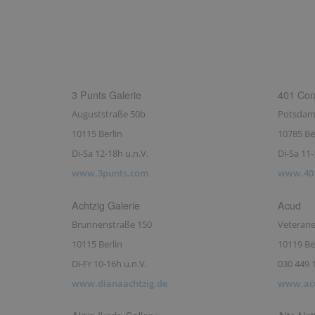
3 Punts Galerie
401 Con
Auguststraße 50b
Potsdame
10115 Berlin
10785 Be
Di-Sa 12-18h u.n.V.
Di-Sa 11-
www.3punts.com
www.40
Achtzig Galerie
Acud
Brunnenstraße 150
Veterane
10115 Berlin
10119 Be
Di-Fr 10-16h u.n.V.
030 449 
www.dianaachtzig.de
www.ac