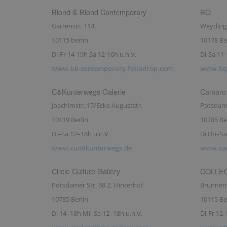
Blond & Blond Contemporary
BQ
Gartenstr. 114
Weydinge
10115 berlin
10178 Be
Di-Fr 14-19h Sa 12-16h u.n.V.
Di-Sa 11
www.bb-contemporary.foliodrop.com
www.bqb
C&Kunterwegs Galerie
Camaro 
Joachimstr. 17/Ecke Auguststr.
Potsdame
10119 Berlin
10785 Be
Di–Sa 12–18h u.n.V.
Di Do–Sa
www.cundkunterwegs.de
www.cam
Circle Culture Gallery
COLLECT
Potsdamer Str. 68 2. Hinterhof
Brunnen
10785 Berlin
10115 Be
Di 14–18h Mi–Sa 12–18h u.n.V.
Di-Fr 12-