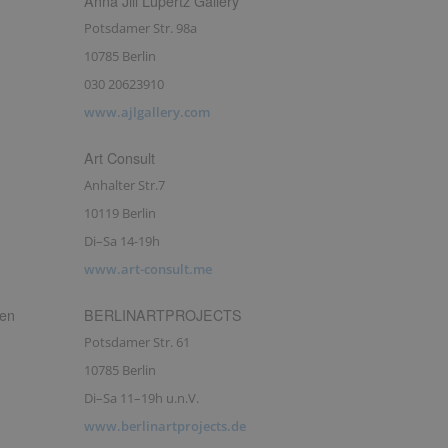
Anna Jill Lüpertz Gallery
Potsdamer Str. 98a
10785 Berlin
030 20623910
www.ajlgallery.com
Art Consult
Anhalter Str.7
10119 Berlin
Di–Sa 14-19h
www.art-consult.me
den
BERLINARTPROJECTS
Potsdamer Str. 61
10785 Berlin
Di–Sa 11–19h u.n.V.
www.berlinartprojects.de