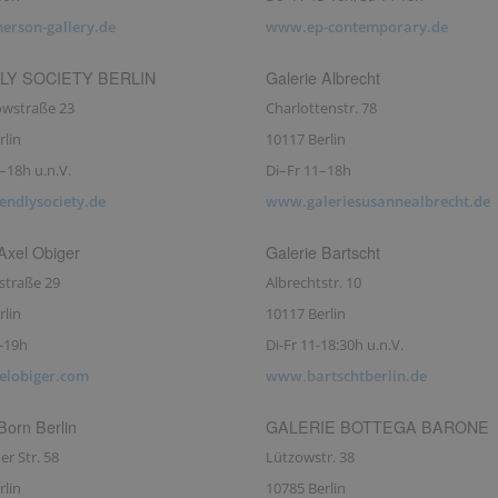
rson-gallery.de
www.ep-contemporary.de
LY SOCIETY BERLIN
Galerie Albrecht
wstraße 23
Charlottenstr. 78
rlin
10117 Berlin
–18h u.n.V.
Di–Fr 11–18h
endlysociety.de
www.galeriesusannealbrecht.de
Axel Obiger
Galerie Bartscht
traße 29
Albrechtstr. 10
rlin
10117 Berlin
-19h
Di-Fr 11-18:30h u.n.V.
lobiger.com
www.bartschtberlin.de
Born Berlin
GALERIE BOTTEGA BARONE
r Str. 58
Lützowstr. 38
rlin
10785 Berlin