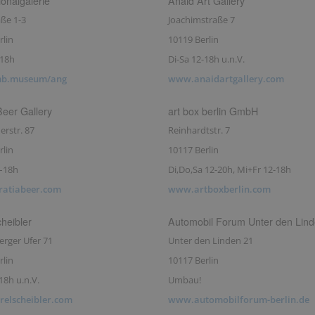
ionalgalerie
Anaid Art Gallery
ße 1-3
Joachimstraße 7
rlin
10119 Berlin
-18h
Di-Sa 12-18h u.n.V.
b.museum/ang
www.anaidartgallery.com
Beer Gallery
art box berlin GmbH
rstr. 87
Reinhardtstr. 7
rlin
10117 Berlin
–18h
Di,Do,Sa 12-20h, Mi+Fr 12-18h
atiabeer.com
www.artboxberlin.com
heibler
Automobil Forum Unter den Lin
rger Ufer 71
Unter den Linden 21
rlin
10117 Berlin
18h u.n.V.
Umbau!
elscheibler.com
www.automobilforum-berlin.de