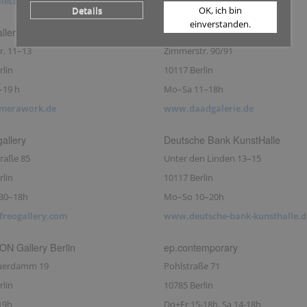
lectivagallery.com
www.cfa-berlin.com
Details
OK, ich bin
einverstanden.
lery
Daad galerie
r. 11–13
Zimmerstr. 90/91
rlin
10117 Berlin
–19 h
Mo–Sa 11–18h
merawork.de
www.daadgalerie.de
gallery
Deutsche Bank KunstHalle
raße 85
Unter den Linden 13–15
rlin
10117 Berlin
.30–18h
Mo–So 10–20h
reogallery.com
www.deutsche-bank-kunsthalle.d
 Gallery Berlin
ep.contemporary
auerdamm 19
Pohlstraße 71
rlin
10785 Berlin
19h
Do+Fr 15-18h, Sa 14-18h