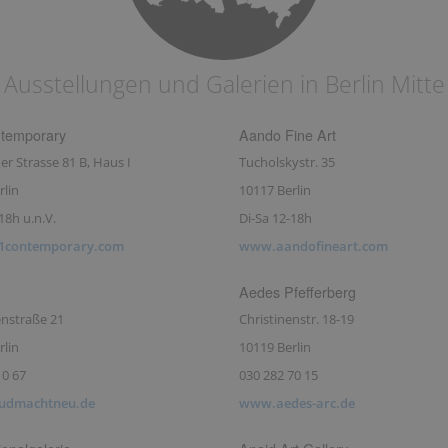
Ausstellungen und Galerien in Berlin Mitte
temporary
Aando Fine Art
r Strasse 81 B, Haus I
Tucholskystr. 35
rlin
10117 Berlin
18h u.n.V.
Di-Sa 12-18h
1contemporary.com
www.aandofineart.com
Aedes Pfefferberg
nstraße 21
Christinenstr. 18-19
rlin
10119 Berlin
10 67
030 282 70 15
udmachtneu.de
www.aedes-arc.de