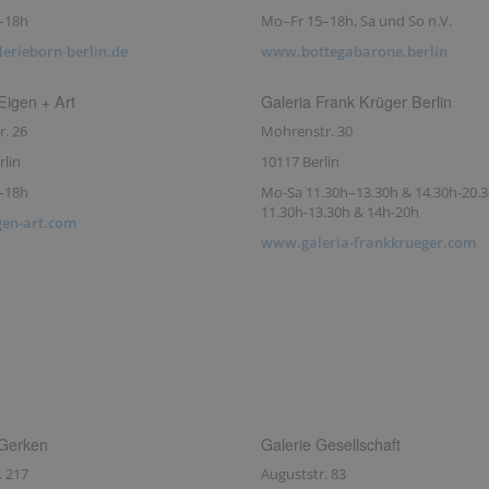
–18h
Mo–Fr 15–18h, Sa und So n.V.
erieborn-berlin.de
www.bottegabarone.berlin
Eigen + Art
Galeria Frank Krüger Berlin
r. 26
Mohrenstr. 30
rlin
10117 Berlin
–18h
Mo-Sa 11.30h–13.30h & 14.30h-20.3
11.30h-13.30h & 14h-20h
en-art.com
www.galeria-frankkrueger.com
 Gerken
Galerie Gesellschaft
. 217
Auguststr. 83