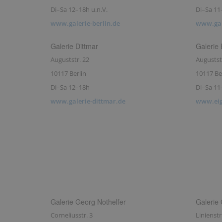
Di–Sa 12–18h u.n.V.
Di–Sa 11
www.galerie-berlin.de
www.gal
Galerie Dittmar
Galerie 
Auguststr. 22
Augustst
10117 Berlin
10117 Be
Di–Sa 12–18h
Di–Sa 11
www.galerie-dittmar.de
www.eig
Galerie Georg Nothelfer
Galerie
Corneliusstr. 3
Linienstr